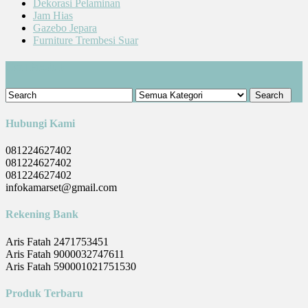
Dekorasi Pelaminan
Jam Hias
Gazebo Jepara
Furniture Trembesi Suar
Cari Produk
Hubungi Kami
081224627402
081224627402
081224627402
infokamarset@gmail.com
Rekening Bank
Aris Fatah 2471753451
Aris Fatah 9000032747611
Aris Fatah 590001021751530
Produk Terbaru