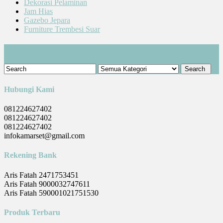
Dekorasi Pelaminan
Jam Hias
Gazebo Jepara
Furniture Trembesi Suar
Cari Produk
Hubungi Kami
081224627402
081224627402
081224627402
infokamarset@gmail.com
Rekening Bank
Aris Fatah 2471753451
Aris Fatah 9000032747611
Aris Fatah 590001021751530
Produk Terbaru