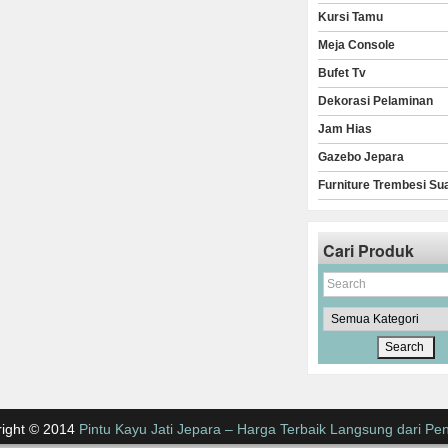
Kursi Tamu
Meja Console
Bufet Tv
Dekorasi Pelaminan
Jam Hias
Gazebo Jepara
Furniture Trembesi Su
Cari Produk
ight © 2014
Pintu Kayu Jati Jepara – Harga Terbaik Langsung dari Pen