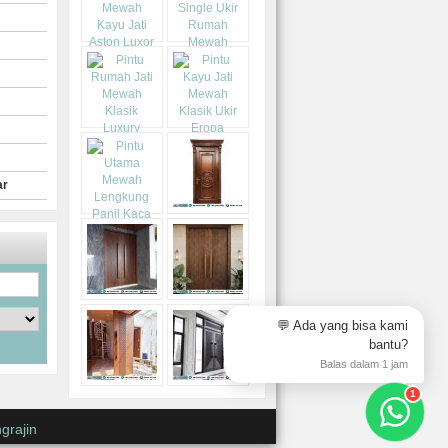
ar
💬 Ada yang bisa kami
bantu?
Balas dalam 1 jam
1
grajin