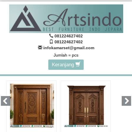
081224627402
081224627402
infokamarset@gmail.com
Jumlah =
pcs
Keranjang