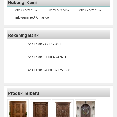
Hubungi Kami
081224627402
081224627402
081224627402
infokamarset@gmail.com
Rekening Bank
Aris Fatah 2471753451
Aris Fatah 9000032747611
Aris Fatah 590001021751530
Produk Terbaru