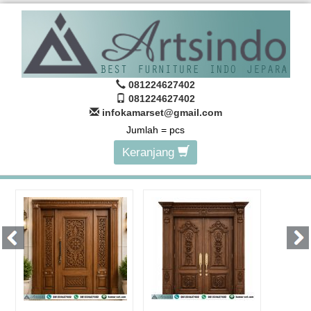
081224627402
081224627402
infokamarset@gmail.com
Jumlah =
pcs
Keranjang