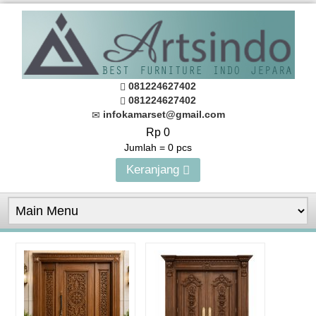
081224627402
081224627402
infokamarset@gmail.com
Rp 0
Jumlah =
0
pcs
Keranjang