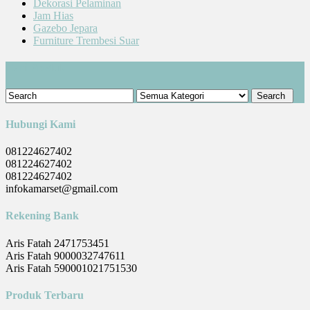
Dekorasi Pelaminan
Jam Hias
Gazebo Jepara
Furniture Trembesi Suar
Cari Produk
Hubungi Kami
081224627402
081224627402
081224627402
infokamarset@gmail.com
Rekening Bank
Aris Fatah 2471753451
Aris Fatah 9000032747611
Aris Fatah 590001021751530
Produk Terbaru