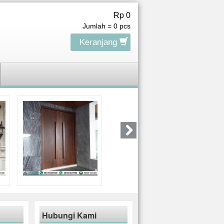
Rp 0
Jumlah =
0
pcs
Keranjang
Hubungi Kami