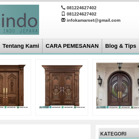
081224627402
081224627402
infokamarset@gmail.com
Tentang Kami
CARA PEMESANAN
Blog & Tips
KATEGORI