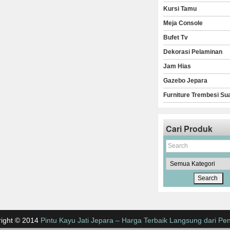
Kursi Tamu
Meja Console
Bufet Tv
Dekorasi Pelaminan
Jam Hias
Gazebo Jepara
Furniture Trembesi Su
Cari Produk
ight © 2014
Pintu Kayu Jati Jepara – Harga Terbaik Langsung dari Pen