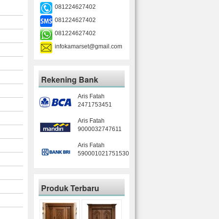
081224627402
081224627402
081224627402
infokamarset@gmail.com
Rekening Bank
Aris Fatah
2471753451
Aris Fatah
9000032747611
Aris Fatah
590001021751530
Produk Terbaru