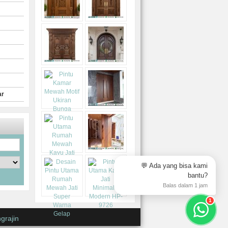
ar
💬 Ada yang bisa kami
bantu?
Balas dalam 1 jam
1
grajin