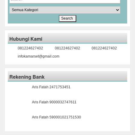
Hubungi Kami
081224627402
081224627402
081224627402
infokamarset@gmail.com
Rekening Bank
Aris Fatah 2471753451
Aris Fatah 9000032747611
Aris Fatah 590001021751530