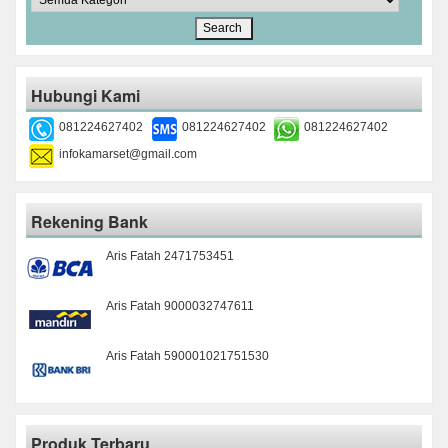
Hubungi Kami
081224627402
081224627402
081224627402
infokamarset@gmail.com
Rekening Bank
Aris Fatah 2471753451
Aris Fatah 9000032747611
Aris Fatah 590001021751530
Produk Terbaru