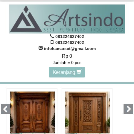
081224627402
081224627402
infokamarset@gmail.com
Rp 0
Jumlah =
0
pcs
Keranjang