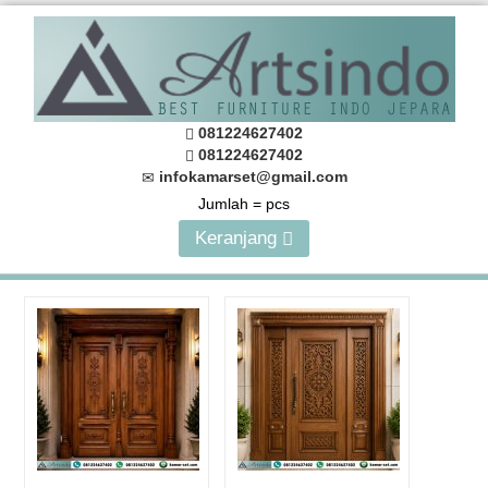
081224627402
081224627402
infokamarset@gmail.com
Jumlah =
pcs
Keranjang