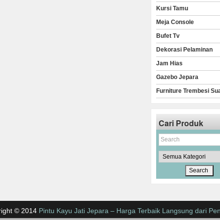
Kursi Tamu
Meja Console
Bufet Tv
Dekorasi Pelaminan
Jam Hias
Gazebo Jepara
Furniture Trembesi Su
Cari Produk
ight © 2014
Pintu Kayu Jati Jepara – Harga Terbaik Langsung dari Pen