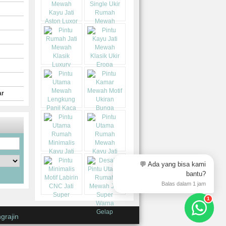
ar
💬 Ada yang bisa kami
bantu?
Balas dalam 1 jam
1
grajin