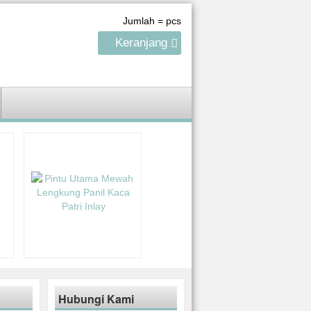
Jumlah =
pcs
Keranjang
Hubungi Kami