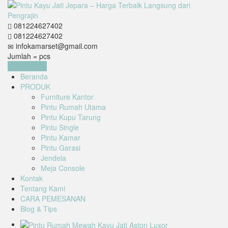
081224627402
081224627402
infokamarset@gmail.com
Jumlah =
pcs
Keranjang
Beranda
PRODUK
Furniture Kantor
Pintu Rumah Utama
Pintu Kupu Tarung
Pintu Single
Pintu Kamar
Pintu Garasi
Jendela
Meja Console
Kontak
Tentang Kami
CARA PEMESANAN
Blog & Tips