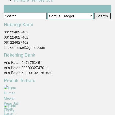
Cari Produk
Hubungi Kami
081224627402
081224627402
081224627402
infokamarset@gmail.com
Rekening Bank
Aris Fatah 2471753451
Aris Fatah 9000032747611
Aris Fatah 590001021751530
Produk Terbaru