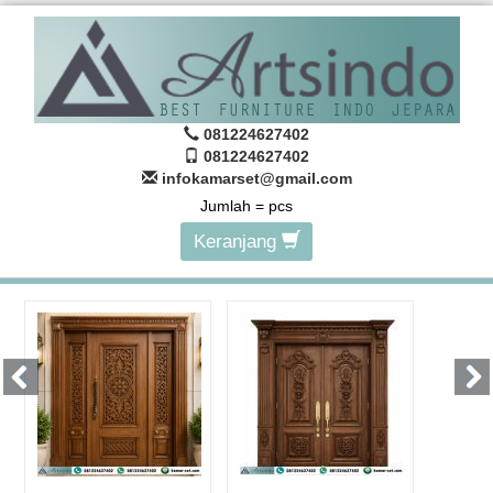
081224627402
081224627402
infokamarset@gmail.com
Jumlah =
pcs
Keranjang