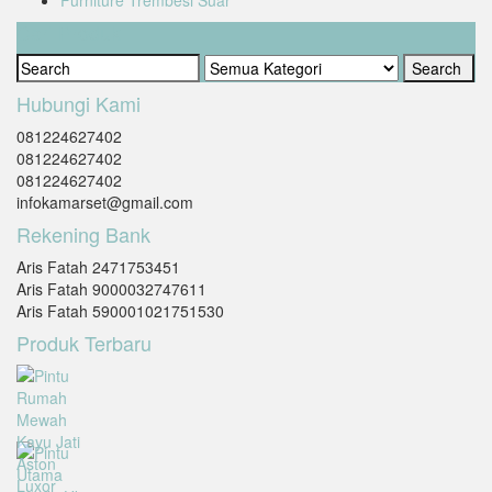
Cari Produk
Hubungi Kami
081224627402
081224627402
081224627402
infokamarset@gmail.com
Rekening Bank
Aris Fatah 2471753451
Aris Fatah 9000032747611
Aris Fatah 590001021751530
Produk Terbaru