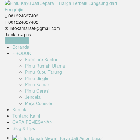
081224627402
081224627402
infokamarset@gmail.com
Jumlah =
pcs
Keranjang
Beranda
PRODUK
Furniture Kantor
Pintu Rumah Utama
Pintu Kupu Tarung
Pintu Single
Pintu Kamar
Pintu Garasi
Jendela
Meja Console
Kontak
Tentang Kami
CARA PEMESANAN
Blog & Tips