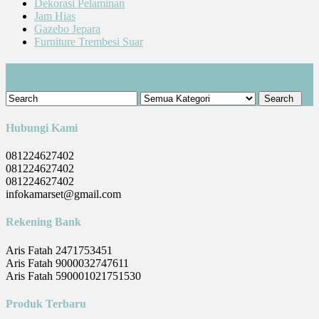
Dekorasi Pelaminan
Jam Hias
Gazebo Jepara
Furniture Trembesi Suar
Cari Produk
Hubungi Kami
081224627402
081224627402
081224627402
infokamarset@gmail.com
Rekening Bank
Aris Fatah 2471753451
Aris Fatah 9000032747611
Aris Fatah 590001021751530
Produk Terbaru