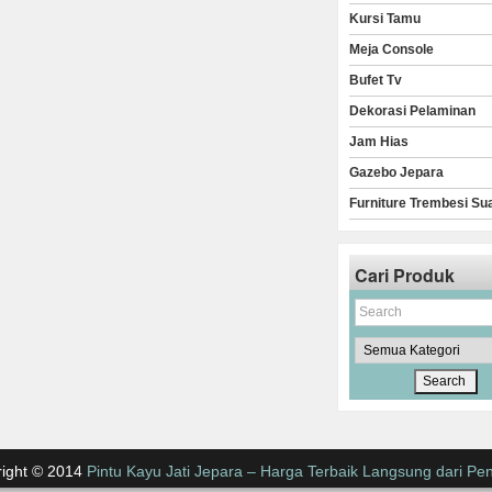
Kursi Tamu
Meja Console
Bufet Tv
Dekorasi Pelaminan
Jam Hias
Gazebo Jepara
Furniture Trembesi Su
Cari Produk
ight © 2014
Pintu Kayu Jati Jepara – Harga Terbaik Langsung dari Pen