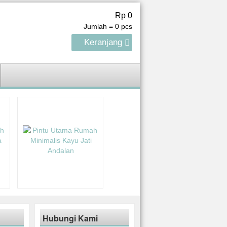
Rp 0
Jumlah =
0
pcs
Keranjang
Hubungi Kami