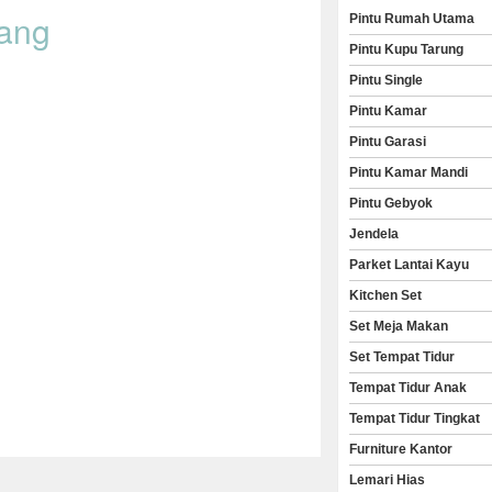
rang
Pintu Rumah Utama
Pintu Kupu Tarung
Pintu Single
Pintu Kamar
Pintu Garasi
Pintu Kamar Mandi
Pintu Gebyok
Jendela
Parket Lantai Kayu
Kitchen Set
Set Meja Makan
Set Tempat Tidur
Tempat Tidur Anak
Tempat Tidur Tingkat
Furniture Kantor
Lemari Hias