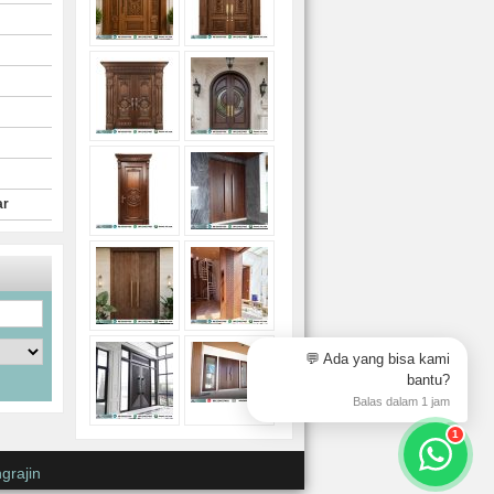
ar
💬 Ada yang bisa kami
bantu?
Balas dalam 1 jam
1
grajin