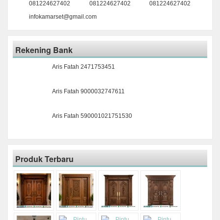
081224627402
081224627402
081224627402
infokamarset@gmail.com
Rekening Bank
Aris Fatah 2471753451
Aris Fatah 9000032747611
Aris Fatah 590001021751530
Produk Terbaru