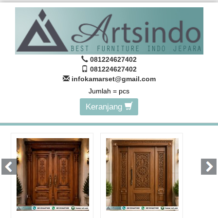
081224627402
081224627402
infokamarset@gmail.com
Jumlah =
pcs
Keranjang