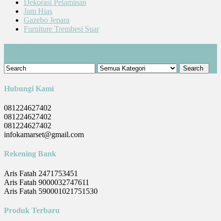
Dekorasi Pelaminan
Jam Hias
Gazebo Jepara
Furniture Trembesi Suar
Cari Produk
Hubungi Kami
081224627402
081224627402
081224627402
infokamarset@gmail.com
Rekening Bank
Aris Fatah 2471753451
Aris Fatah 9000032747611
Aris Fatah 590001021751530
Produk Terbaru