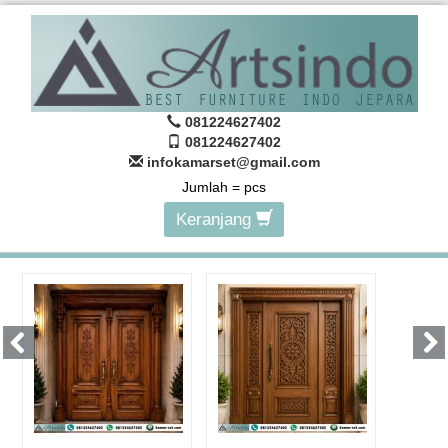
081224627402
081224627402
infokamarset@gmail.com
Jumlah =
pcs
Keranjang