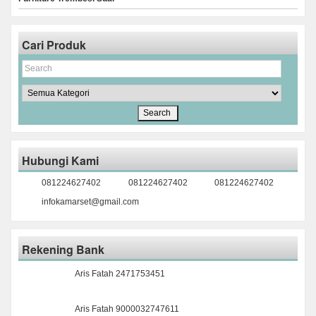
Cari Produk
Hubungi Kami
081224627402
081224627402
081224627402
infokamarset@gmail.com
Rekening Bank
Aris Fatah 2471753451
Aris Fatah 9000032747611