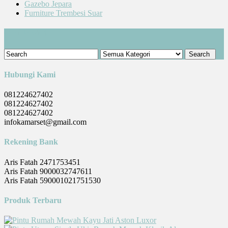
Gazebo Jepara
Furniture Trembesi Suar
Cari Produk
Hubungi Kami
081224627402
081224627402
081224627402
infokamarset@gmail.com
Rekening Bank
Aris Fatah 2471753451
Aris Fatah 9000032747611
Aris Fatah 590001021751530
Produk Terbaru