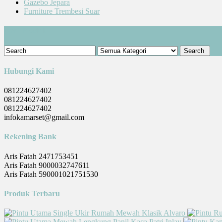
Gazebo Jepara
Furniture Trembesi Suar
Cari Produk
Hubungi Kami
081224627402
081224627402
081224627402
infokamarset@gmail.com
Rekening Bank
Aris Fatah 2471753451
Aris Fatah 9000032747611
Aris Fatah 590001021751530
Produk Terbaru