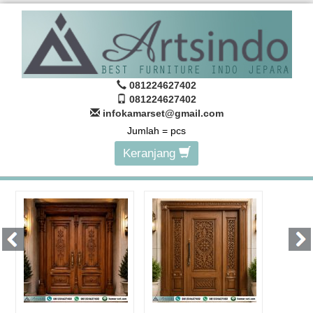
081224627402
081224627402
infokamarset@gmail.com
Jumlah =
pcs
Keranjang