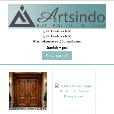
081224627402
081224627402
infokamarset@gmail.com
Jumlah =
pcs
Keranjang