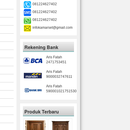
081224627402
081224627402
081224627402
infokamarset@gmail.com
Rekening Bank
Aris Fatah
2471753451
Aris Fatah
9000032747611
Aris Fatah
590001021751530
Produk Terbaru