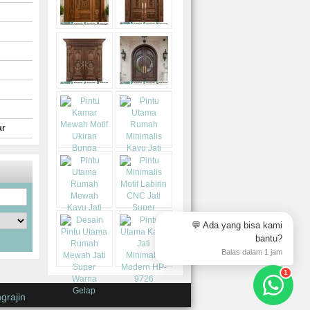
ar
💬 Ada yang bisa kami
bantu?
Balas dalam 1 jam
1
grajin