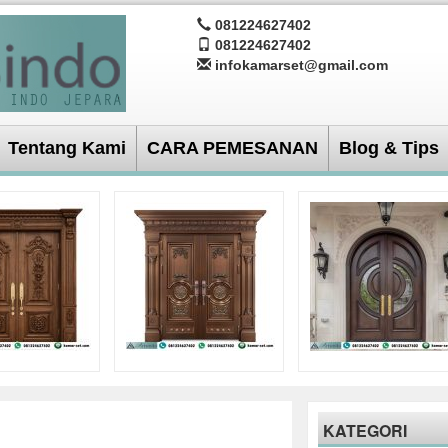
081224627402
081224627402
infokamarset@gmail.com
Tentang Kami
CARA PEMESANAN
Blog & Tips
KATEGORI