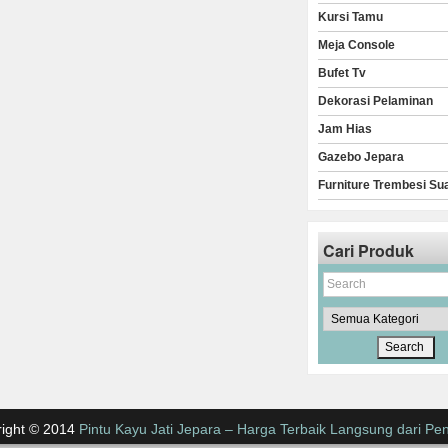
Kursi Tamu
Meja Console
Bufet Tv
Dekorasi Pelaminan
Jam Hias
Gazebo Jepara
Furniture Trembesi Su
Cari Produk
ight © 2014
Pintu Kayu Jati Jepara – Harga Terbaik Langsung dari Pen