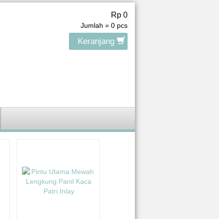
Rp 0
Jumlah =
0
pcs
Keranjang