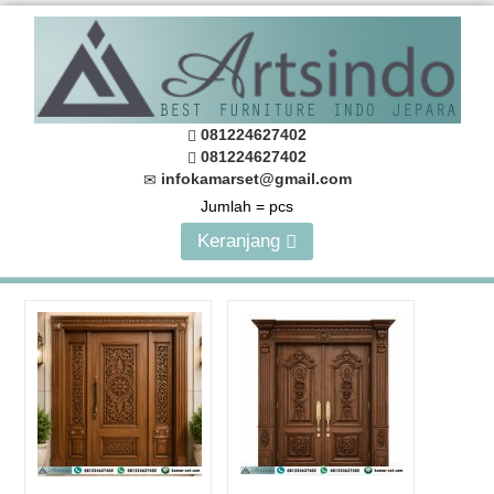
081224627402
081224627402
infokamarset@gmail.com
Jumlah =
pcs
Keranjang