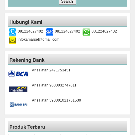
Hubungi Kami
081224627402
081224627402
081224627402
infokamarset@gmail.com
Rekening Bank
Aris Fatah 2471753451
Aris Fatah 9000032747611
Aris Fatah 590001021751530
Produk Terbaru