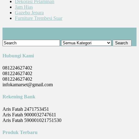
Dekorasi Pelaminan
Jam Hias
Gazebo Jepara
Furniture Trembesi Suar
Cari Produk
Hubungi Kami
081224627402
081224627402
081224627402
infokamarset@gmail.com
Rekening Bank
Aris Fatah 2471753451
Aris Fatah 9000032747611
Aris Fatah 590001021751530
Produk Terbaru