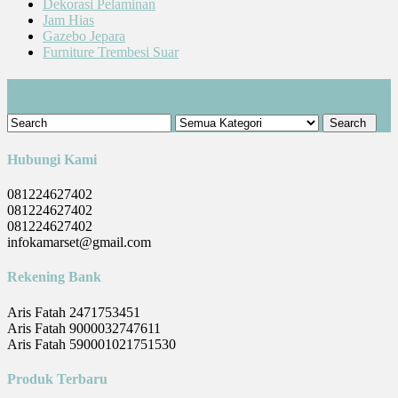
Dekorasi Pelaminan
Jam Hias
Gazebo Jepara
Furniture Trembesi Suar
Cari Produk
Hubungi Kami
081224627402
081224627402
081224627402
infokamarset@gmail.com
Rekening Bank
Aris Fatah 2471753451
Aris Fatah 9000032747611
Aris Fatah 590001021751530
Produk Terbaru