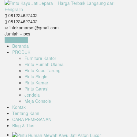
081224627402
081224627402
infokamarset@gmail.com
Jumlah =
pcs
Keranjang
Beranda
PRODUK
Furniture Kantor
Pintu Rumah Utama
Pintu Kupu Tarung
Pintu Single
Pintu Kamar
Pintu Garasi
Jendela
Meja Console
Kontak
Tentang Kami
CARA PEMESANAN
Blog & Tips