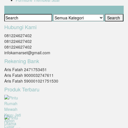
Cari Produk
Hubungi Kami
081224627402
081224627402
081224627402
infokamarset@gmail.com
Rekening Bank
Aris Fatah 2471753451
Aris Fatah 9000032747611
Aris Fatah 590001021751530
Produk Terbaru