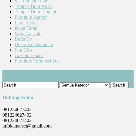
Set Tempat Tidur
Tempat Tidur Anak
Tempat Tidur Tingkat
Furniture Kantor
Lemari Hias
Kursi Tamu
Meja Console
Bufet Tv
Dekorasi Pelaminan
Jam Hias
Gazebo Jepara
Furniture Trembesi Suar
Cari Produk
Hubungi Kami
081224627402
081224627402
081224627402
infokamarset@gmail.com