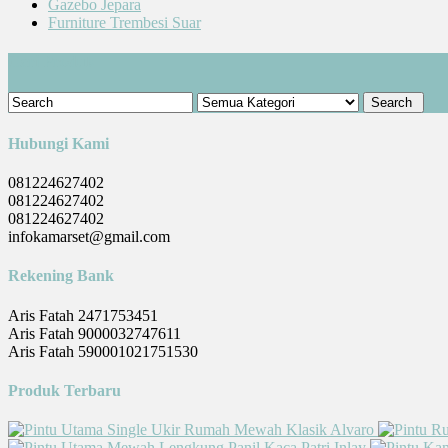
Gazebo Jepara
Furniture Trembesi Suar
Cari Produk
Hubungi Kami
081224627402
081224627402
081224627402
infokamarset@gmail.com
Rekening Bank
Aris Fatah 2471753451
Aris Fatah 9000032747611
Aris Fatah 590001021751530
Produk Terbaru