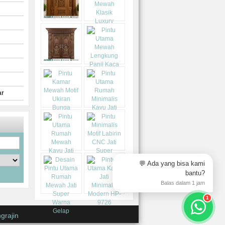
ar
💬 Ada yang bisa kami
bantu?
Balas dalam 1 jam
1
grajin