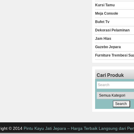
Kursi Tamu
Meja Console
Bufet Tv
Dekorasi Pelaminan
Jam Hias
Gazebo Jepara
Furniture Trembesi Su
Cari Produk
ight © 2014
Pintu Kayu Jati Jepara – Harga Terbaik Langsung dari Pen