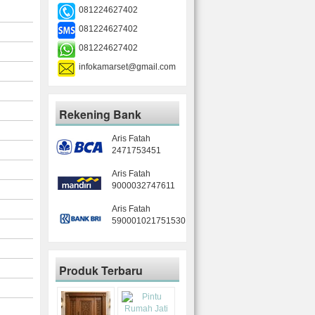
081224627402
081224627402
081224627402
infokamarset@gmail.com
Rekening Bank
Aris Fatah
2471753451
Aris Fatah
9000032747611
Aris Fatah
590001021751530
Produk Terbaru