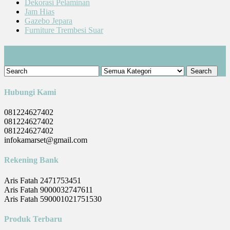
Dekorasi Pelaminan
Jam Hias
Gazebo Jepara
Furniture Trembesi Suar
Cari Produk
Hubungi Kami
081224627402
081224627402
081224627402
infokamarset@gmail.com
Rekening Bank
Aris Fatah 2471753451
Aris Fatah 9000032747611
Aris Fatah 590001021751530
Produk Terbaru