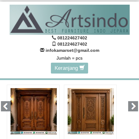
081224627402
081224627402
infokamarset@gmail.com
Jumlah =
pcs
Keranjang