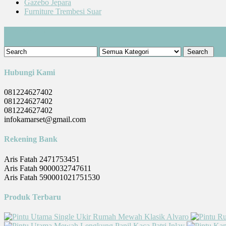
Gazebo Jepara
Furniture Trembesi Suar
Cari Produk
Hubungi Kami
081224627402
081224627402
081224627402
infokamarset@gmail.com
Rekening Bank
Aris Fatah 2471753451
Aris Fatah 9000032747611
Aris Fatah 590001021751530
Produk Terbaru