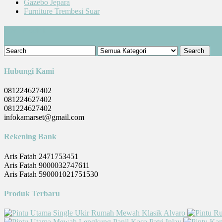
Gazebo Jepara
Furniture Trembesi Suar
Cari Produk
Hubungi Kami
081224627402
081224627402
081224627402
infokamarset@gmail.com
Rekening Bank
Aris Fatah 2471753451
Aris Fatah 9000032747611
Aris Fatah 590001021751530
Produk Terbaru