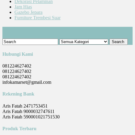
Dekorasi Pelaminan
Jam Hias
Gazebo Jepara
Furniture Trembesi Suar
Cari Produk
Hubungi Kami
081224627402
081224627402
081224627402
infokamarset@gmail.com
Rekening Bank
Aris Fatah 2471753451
Aris Fatah 9000032747611
Aris Fatah 590001021751530
Produk Terbaru