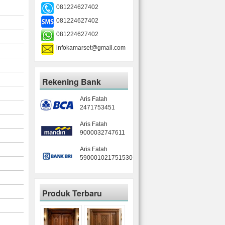
081224627402
081224627402
081224627402
infokamarset@gmail.com
Rekening Bank
Aris Fatah
2471753451
Aris Fatah
9000032747611
Aris Fatah
590001021751530
Produk Terbaru