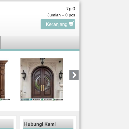
Rp 0
Jumlah =
0
pcs
Keranjang
Hubungi Kami