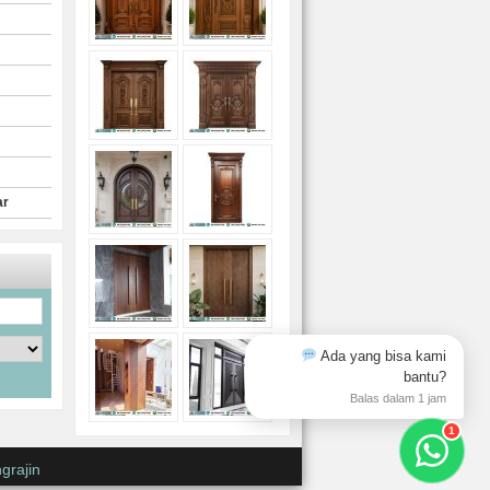
ar
Ada yang bisa kami
bantu?
Balas dalam 1 jam
1
grajin