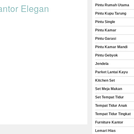
antor Elegan
Pintu Rumah Utama
Pintu Kupu Tarung
Pintu Single
Pintu Kamar
Pintu Garasi
Pintu Kamar Mandi
Pintu Gebyok
Jendela
Parket Lantai Kayu
Kitchen Set
Set Meja Makan
Set Tempat Tidur
Tempat Tidur Anak
Tempat Tidur Tingkat
Furniture Kantor
Lemari Hias