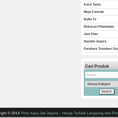
Kursi Tamu
Meja Console
Bufet Tv
Dekorasi Pelaminan
Jam Hias
Gazebo Jepara
Furniture Trembesi Su
Cari Produk
ight © 2014
Pintu Kayu Jati Jepara – Harga Terbaik Langsung dari Pen