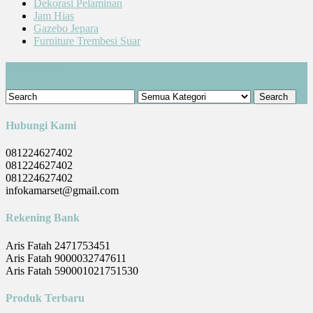
Dekorasi Pelaminan
Jam Hias
Gazebo Jepara
Furniture Trembesi Suar
Cari Produk
Hubungi Kami
081224627402
081224627402
081224627402
infokamarset@gmail.com
Rekening Bank
Aris Fatah 2471753451
Aris Fatah 9000032747611
Aris Fatah 590001021751530
Produk Terbaru