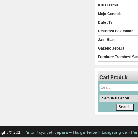
Kursi Tamu
Meja Console
Bufet Tv
Dekorasi Pelaminan
Jam Hias
Gazebo Jepara
Furniture Trembesi Su
Cari Produk
ight © 2014
Pintu Kayu Jati Jepara – Harga Terbaik Langsung dari Pen