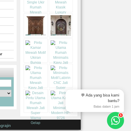
ar
💬 Ada yang bisa kami
bantu?
Balas dalam 1 jam
1
grajin