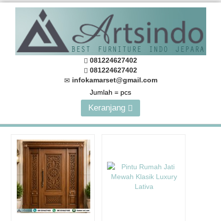
081224627402
081224627402
infokamarset@gmail.com
Jumlah =
pcs
Keranjang