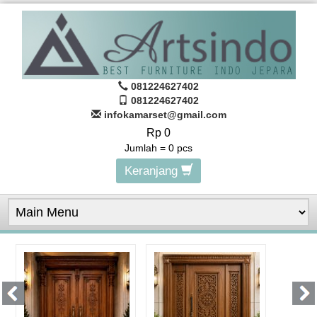
081224627402
081224627402
infokamarset@gmail.com
Rp 0
Jumlah =
0
pcs
Keranjang