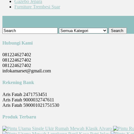
Gazebo Jepara
Furniture Trembesi Suar
Cari Produk
Hubungi Kami
081224627402
081224627402
081224627402
infokamarset@gmail.com
Rekening Bank
Aris Fatah 2471753451
Aris Fatah 9000032747611
Aris Fatah 590001021751530
Produk Terbaru