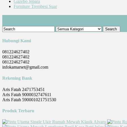
Gazebo Jepara
Furniture Trembesi Suar
Cari Produk
Hubungi Kami
081224627402
081224627402
081224627402
infokamarset@gmail.com
Rekening Bank
Aris Fatah 2471753451
Aris Fatah 9000032747611
Aris Fatah 590001021751530
Produk Terbaru