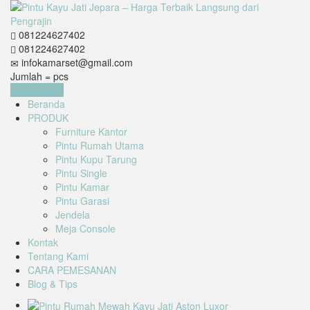
081224627402
081224627402
infokamarset@gmail.com
Jumlah =
pcs
Keranjang
Beranda
PRODUK
Furniture Kantor
Pintu Rumah Utama
Pintu Kupu Tarung
Pintu Single
Pintu Kamar
Pintu Garasi
Jendela
Meja Console
Kontak
Tentang Kami
CARA PEMESANAN
Blog & Tips