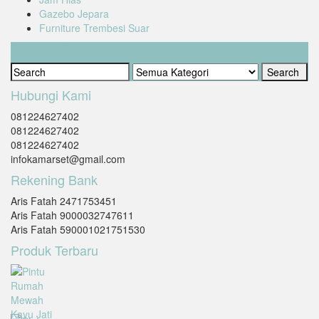
Gazebo Jepara
Furniture Trembesi Suar
Cari Produk
Hubungi Kami
081224627402
081224627402
081224627402
infokamarset@gmail.com
Rekening Bank
Aris Fatah 2471753451
Aris Fatah 9000032747611
Aris Fatah 590001021751530
Produk Terbaru