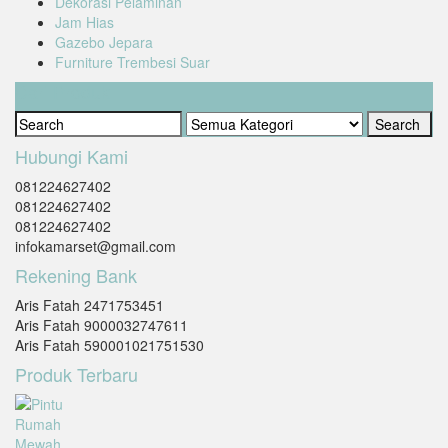
Dekorasi Pelaminan
Jam Hias
Gazebo Jepara
Furniture Trembesi Suar
Cari Produk
Hubungi Kami
081224627402
081224627402
081224627402
infokamarset@gmail.com
Rekening Bank
Aris Fatah 2471753451
Aris Fatah 9000032747611
Aris Fatah 590001021751530
Produk Terbaru