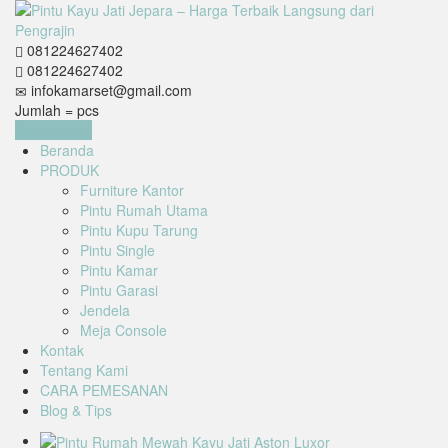
081224627402
081224627402
infokamarset@gmail.com
Jumlah =
pcs
Keranjang
Beranda
PRODUK
Furniture Kantor
Pintu Rumah Utama
Pintu Kupu Tarung
Pintu Single
Pintu Kamar
Pintu Garasi
Jendela
Meja Console
Kontak
Tentang Kami
CARA PEMESANAN
Blog & Tips