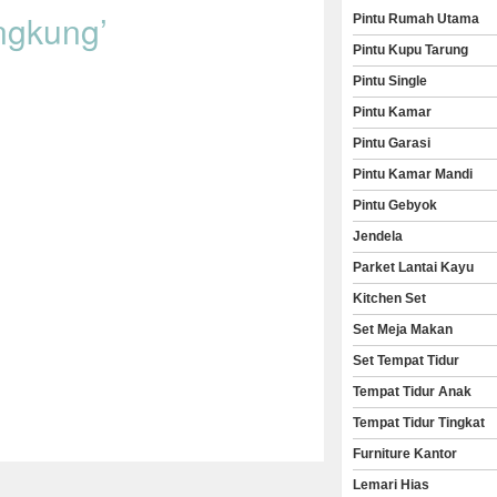
engkung’
Pintu Rumah Utama
Pintu Kupu Tarung
Pintu Single
Pintu Kamar
Pintu Garasi
Pintu Kamar Mandi
Pintu Gebyok
Jendela
Parket Lantai Kayu
Kitchen Set
Set Meja Makan
Set Tempat Tidur
Tempat Tidur Anak
Tempat Tidur Tingkat
Furniture Kantor
Lemari Hias