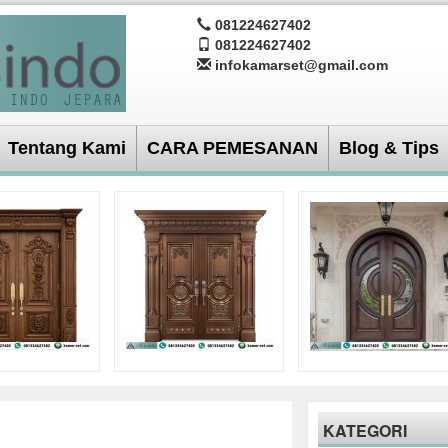
081224627402
081224627402
infokamarset@gmail.com
Tentang Kami
CARA PEMESANAN
Blog & Tips
KATEGORI