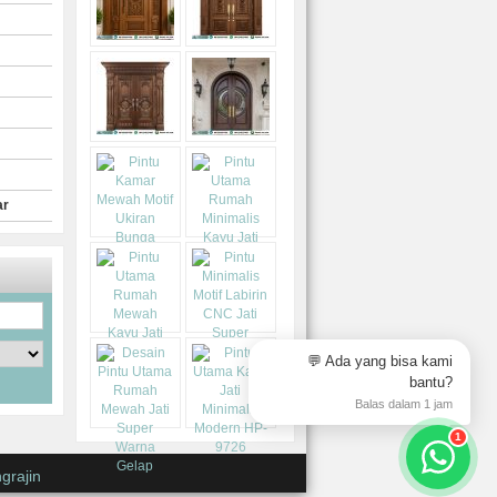
ar
💬 Ada yang bisa kami
bantu?
Balas dalam 1 jam
1
grajin