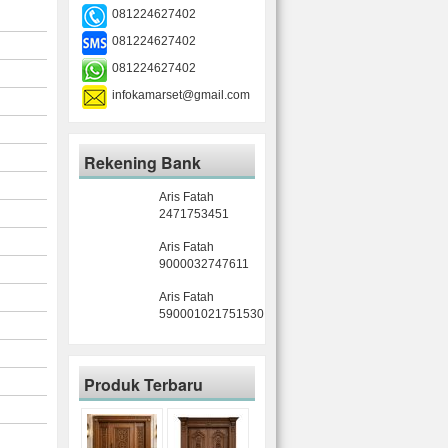
081224627402
081224627402
081224627402
infokamarset@gmail.com
Rekening Bank
Aris Fatah
2471753451
Aris Fatah
9000032747611
Aris Fatah
590001021751530
Produk Terbaru