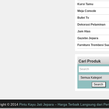
Kursi Tamu
Meja Console
Bufet Tv
Dekorasi Pelaminan
Jam Hias
Gazebo Jepara
Furniture Trembesi Su
Cari Produk
ight © 2014
Pintu Kayu Jati Jepara – Harga Terbaik Langsung dari Pen