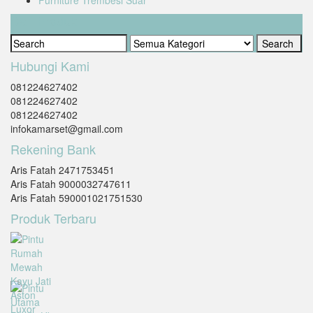
Cari Produk
Hubungi Kami
081224627402
081224627402
081224627402
infokamarset@gmail.com
Rekening Bank
Aris Fatah 2471753451
Aris Fatah 9000032747611
Aris Fatah 590001021751530
Produk Terbaru