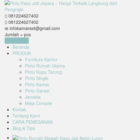
081224627402
081224627402
infokamarset@gmail.com
Jumlah =
pcs
Keranjang
Beranda
PRODUK
Furniture Kantor
Pintu Rumah Utama
Pintu Kupu Tarung
Pintu Single
Pintu Kamar
Pintu Garasi
Jendela
Meja Console
Kontak
Tentang Kami
CARA PEMESANAN
Blog & Tips