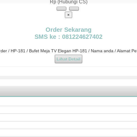
Rp (Hubungi CS)
×
Order Sekarang
SMS ke : 081224627402
rder / HP-181 / Bufet Meja TV Elegan HP-181 / Nama anda / Alamat P
Lihat Detail