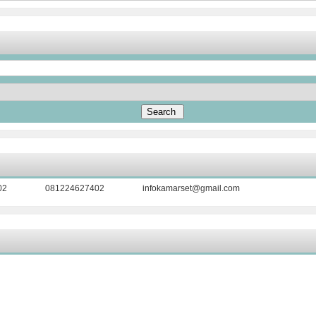
02
081224627402
infokamarset@gmail.com