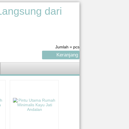
Jumlah =
pcs
Keranjang