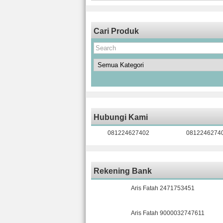
Cari Produk
Hubungi Kami
081224627402
0812246274
Rekening Bank
Aris Fatah 2471753451
Aris Fatah 9000032747611