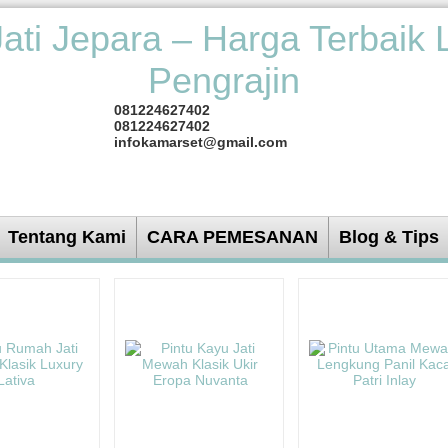
081224627402
081224627402
infokamarset@gmail.com
Tentang Kami
CARA PEMESANAN
Blog & Tips